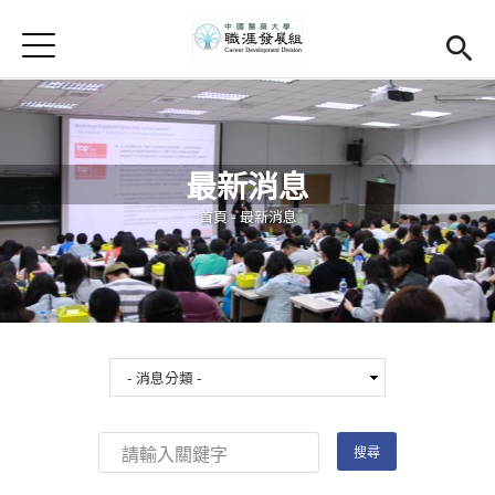
Jump to Main content
Jump to Navigation
首頁
學務處首頁
(link is external)
Open submenu (關於我們)
關於我們
最新消息
Open submenu (職涯輔導)
職涯輔導
您在這裡
首頁
-
最新消息
Open submenu (就業調查)
就業調查
活動集錦
校友專區
(link is external)
相關連結
English