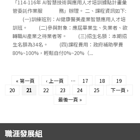
「114-116年 AI智慧技術與應用人才培訓據點計畫彙
管委託作業服 務」辦理。 二、課程資訊如下:
(一)訓練班別：AI健康醫美產業智慧應用人才培
訓班。 (二)參與對象：應屆畢業生、失業者、欲
轉職AI產業之待業者等。 (三)招生名額：本期招
生名額為34名。 (四)課程費用：政府補助學費
80%~100%，輕鬆自付0%~20%（...
頁面
« 第一頁
‹ 上一頁
…
17
18
19
20
21
22
23
24
25
下一頁 ›
最後一頁 »
職涯發展組