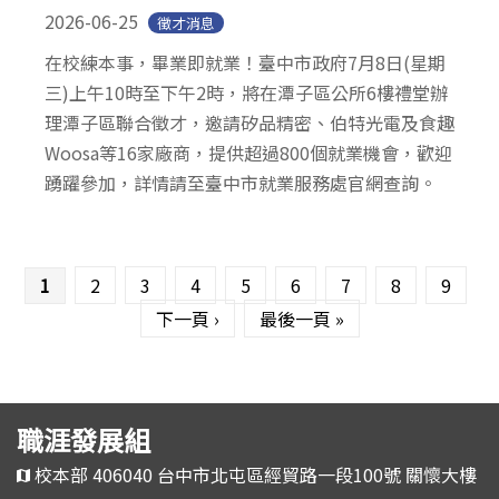
2026-06-25
徵才消息
在校練本事，畢業即就業！臺中市政府7月8日(星期
三)上午10時至下午2時，將在潭子區公所6樓禮堂辦
理潭子區聯合徵才，邀請矽品精密、伯特光電及食趣
Woosa等16家廠商，提供超過800個就業機會，歡迎
踴躍參加，詳情請至臺中市就業服務處官網查詢。
頁面
1
2
3
4
5
6
7
8
9
下一頁 ›
最後一頁 »
職涯發展組
校本部 406040 台中市北屯區經貿路一段100號 關懷大樓