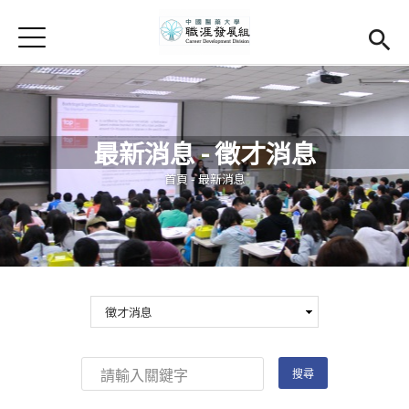
Jump to Main content
Jump to Navigation
首頁
學務處首頁
(link is external)
Open submenu (關於我們)
關於我們
最新消息 - 徵才消息
Open submenu (職涯輔導)
職涯輔導
您在這裡
首頁
-
最新消息
Open submenu (就業調查)
就業調查
活動集錦
校友專區
(link is external)
相關連結
English