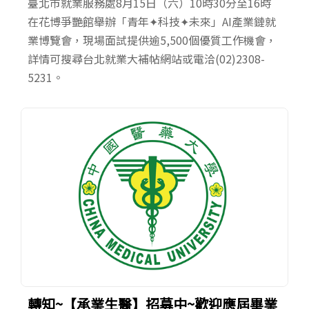
臺北市就業服務處8月15日（六）10時30分至16時
在花博爭艷館舉辦「青年✦科技✦未來」AI產業鏈就
業博覽會，現場面試提供逾5,500個優質工作機會，
詳情可搜尋台北就業大補帖網站或電洽(02)2308-
5231。
轉知~【承業生醫】招募中~歡迎應屆畢業