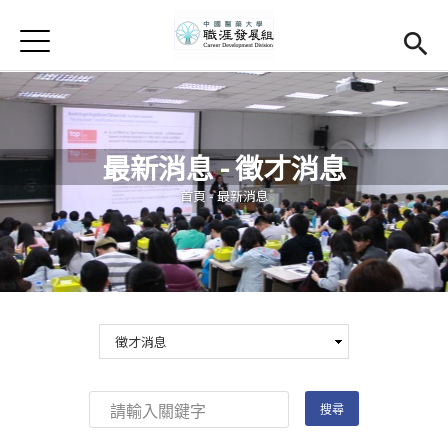
Jump to Main content
Jump to Navigation
首頁
學務處首頁
(link is external)
Open submenu (關於我們)
關於我們
最新消息 - 徵才消息
Open submenu (職涯輔導)
職涯輔導
您在這裡
首頁
-
最新消息
Open submenu (就業調查)
就業調查
活動集錦
校友專區
(link is external)
相關連結
English