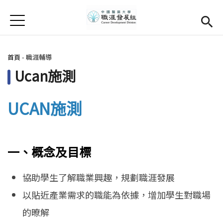
Jump to Main content
Jump to Navigation
首頁
學務處首頁
(link is external)
您在這裡
首頁
-
職涯輔導
Open submenu (關於我們)
關於我們
Ucan施測
Open submenu (職涯輔導)
職涯輔導
UCAN施測
Open submenu (就業調查)
就業調查
活動集錦
一、概念及目標
校友專區
(link is external)
協助學生了解職業興趣，規劃職涯發展
相關連結
以貼近產業需求的職能為依據，增加學生對職場
English
的暸解