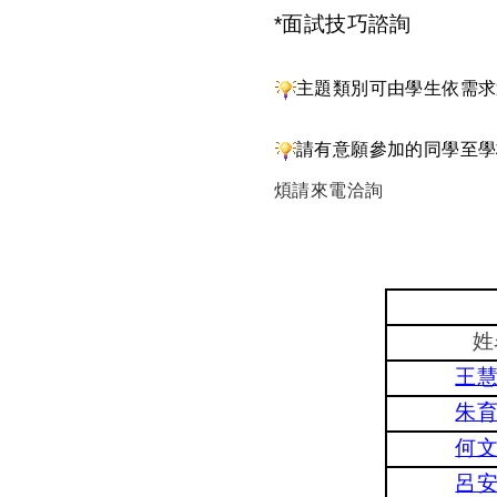
*面試技巧諮詢
主題類別可由學生依需求
請有意願參加的同學至學
煩請來電洽詢
姓
王
朱
何
呂