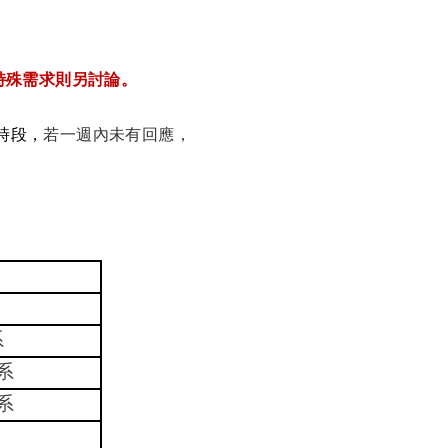
特殊需求則另討論。
時段，
若一週內未有回應，
系
系
系