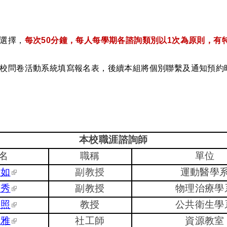
選擇，
每次50分鐘，每人每學期各諮詢類別以1次為原則，有
校問卷活動系統填寫報名表，後續本組將個別聯繫及通知預約
本校職涯諮詢師
名
職稱
單位
慧如
(link is external)
副教授
運動醫學
育秀
(link is external)
副教授
物理治療學
文照
(link is external)
教授
公共衛生學
安雅
(link is external)
社工師
資源教室