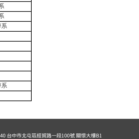
系
系
學系
學系
6040 台中市北屯區經貿路一段100號 關懷大樓B1