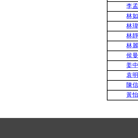
李
林
林
林
林
侯
姜
袁
陳
黃