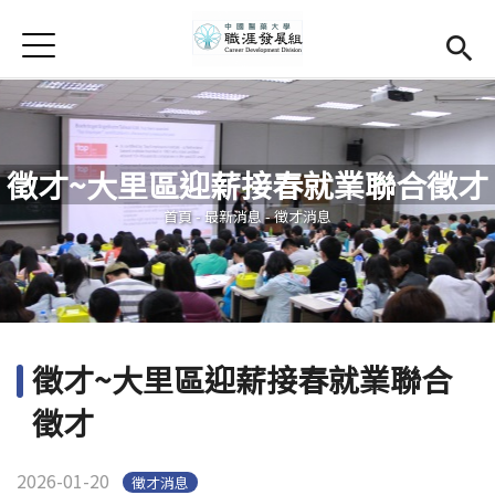
Jump to Main content
Jump to Navigation
首頁
學務處首頁
(link is external)
Open submenu (關於我們)
關於我們
徵才~大里區迎薪接春就業聯合徵才
Open submenu (職涯輔導)
職涯輔導
您在這裡
首頁
-
最新消息
-
徵才消息
Open submenu (就業調查)
就業調查
活動集錦
校友專區
(link is external)
徵才~大里區迎薪接春就業聯合
相關連結
徵才
English
2026-01-20
徵才消息