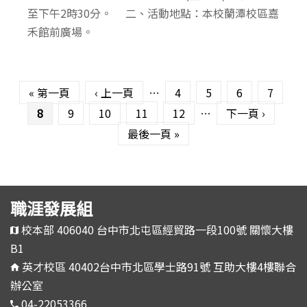
至下午2時30分。 二、活動地點：本校蘭潭校區嘉
禾館前廣場。
頁面
« 第一頁
‹ 上一頁
…
4
5
6
7
8
9
10
11
12
…
下一頁 ›
最後一頁 »
職涯發展組
校本部 406040 台中市北屯區經貿路一段100號 關懷大樓
B1
英才校區 40402台中市北區學士路91號 互助大樓4樓聯合
辦公室
04-22053366