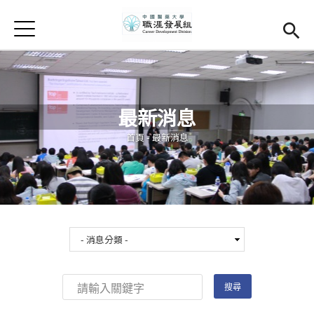
Jump to Main content
Jump to Navigation
首頁
學務處首頁
(link is external)
Open submenu (關於我們)
關於我們
最新消息
Open submenu (職涯輔導)
職涯輔導
您在這裡
首頁
-
最新消息
Open submenu (就業調查)
就業調查
活動集錦
校友專區
(link is external)
相關連結
English