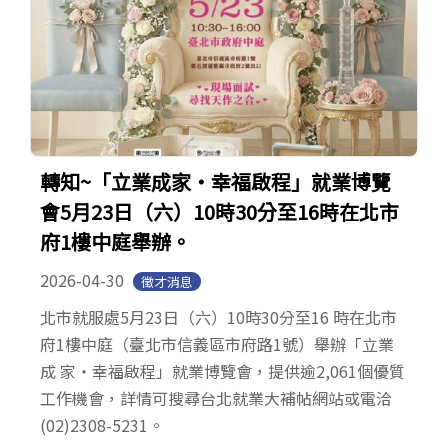
轉知~「立業成家・幸福啟程」就業博覽
會5月23日（六）10時30分至16時在北市
府1樓中庭舉辦。
2026-04-30
徵才消息
北市就服處5月23日（六）10時30分至16 時在北市
府1樓中庭（臺北市信義區市府路1號）舉辦「立業
成 家・幸福啟程」就業博覽會，提供逾2,061個優質
工作機會，詳情可搜尋台北就業大補帖網站或電洽
(02)2308-5231。