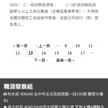
30日。 三、培訓學員資格： (一)於培訓階段為
副學士以上之非在職者（含應屆畢業學等），不得為
全職在職勞工或自營作業者，或是公司或行（商）號
負責人...
頁面
« 第一頁
‹ 上一頁
…
9
10
11
12
13
14
15
16
17
…
下一頁 ›
最後一頁 »
職涯發展組
校本部 406040 台中市北屯區經貿路一段100號 關懷大樓
B1
英才校區 40402台中市北區學士路91號 互助大樓4樓聯合