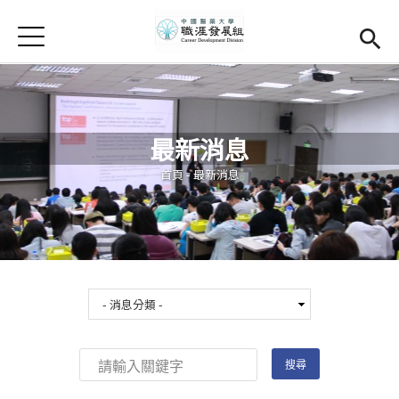
Jump to Main content
Jump to Navigation
首頁
學務處首頁
(link is external)
Open submenu (關於我們)
關於我們
最新消息
Open submenu (職涯輔導)
職涯輔導
您在這裡
首頁
-
最新消息
Open submenu (就業調查)
就業調查
活動集錦
校友專區
(link is external)
相關連結
English