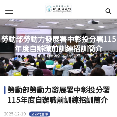
Jump to Main content
Jump to Navigation
首頁
學務處首頁
(link is external)
Open submenu (關於我們)
關於我們
勞動部勞動力發展署中彰投分署115
Open submenu (職涯輔導)
職涯輔導
年度自辦職前訓練招訓簡介
您在這裡
Open submenu (就業調查)
就業調查
首頁
-
最新消息
-
公部門宣導
活動集錦
校友專區
(link is external)
勞動部勞動力發展署中彰投分署
相關連結
115年度自辦職前訓練招訓簡介
English
2025-12-19
公部門宣導