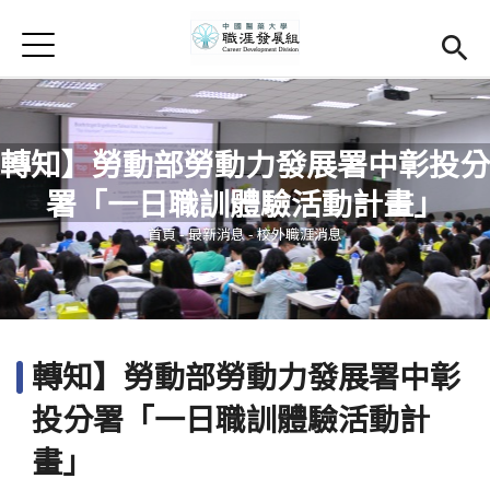
Jump to Main content
Jump to Navigation
首頁
學務處首頁
(link is external)
Open submenu (關於我們)
關於我們
轉知】勞動部勞動力發展署中彰投分
Open submenu (職涯輔導)
職涯輔導
署「一日職訓體驗活動計畫」
您在這裡
Open submenu (就業調查)
就業調查
首頁
-
最新消息
-
校外職涯消息
活動集錦
校友專區
(link is external)
轉知】勞動部勞動力發展署中彰
相關連結
投分署「一日職訓體驗活動計
English
畫」