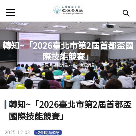
Jump to Main content
Jump to Navigation
首頁
學務處首頁
(link is external)
Open submenu (關於我們)
關於我們
轉知~「2026臺北市第2屆首都盃國
Open submenu (職涯輔導)
職涯輔導
際技能競賽」
您在這裡
Open submenu (就業調查)
就業調查
首頁
-
最新消息
-
校外職涯消息
活動集錦
校友專區
(link is external)
轉知~「2026臺北市第2屆首都盃
相關連結
國際技能競賽」
English
2025-12-03
校外職涯消息