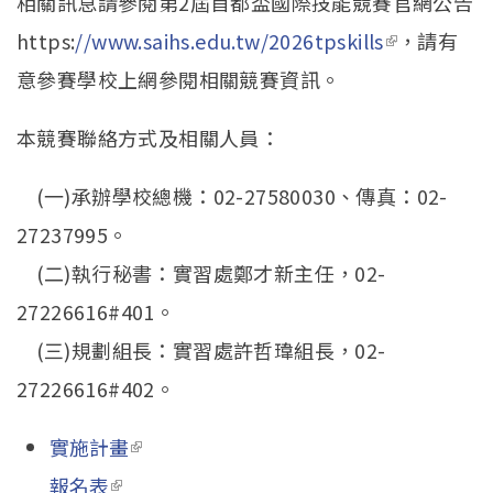
相關訊息請參閱第2屆首都盃國際技能競賽官網公告
https:
//www.saihs.edu.tw/2026tpskills
(link is
，請有
意參賽學校上網參閱相關競賽資訊。
external)
本競賽聯絡方式及相關人員：
(一)承辦學校總機：02-27580030、傳真：02-
27237995。
(二)執行秘書：實習處鄭才新主任，02-
27226616#401。
(三)規劃組長：實習處許哲瑋組長，02-
27226616#402。
實施計畫
(link is external)
報名表
(link is external)