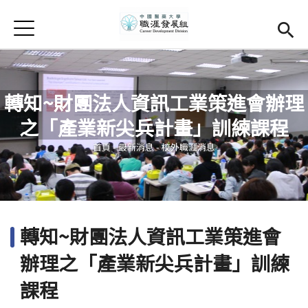
Jump to Main content
Jump to Navigation
首頁
學務處首頁
(link is external)
Open submenu (關於我們)
關於我們
轉知~財團法人資訊工業策進會辦理
Open submenu (職涯輔導)
職涯輔導
之「產業新尖兵計畫」訓練課程
您在這裡
Open submenu (就業調查)
就業調查
首頁
-
最新消息
-
校外職涯消息
活動集錦
校友專區
(link is external)
轉知~財團法人資訊工業策進會
相關連結
辦理之「產業新尖兵計畫」訓練
English
課程