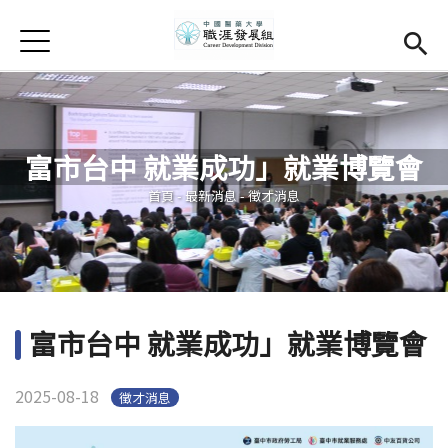
Jump to Main content
Jump to Navigation
首頁
學務處首頁
(link is external)
Open submenu (關於我們)
關於我們
富市台中 就業成功」就業博覽會
Open submenu (職涯輔導)
職涯輔導
您在這裡
首頁
-
最新消息
-
徵才消息
Open submenu (就業調查)
就業調查
活動集錦
校友專區
(link is external)
富市台中 就業成功」就業博覽會
相關連結
2025-08-18
徵才消息
English