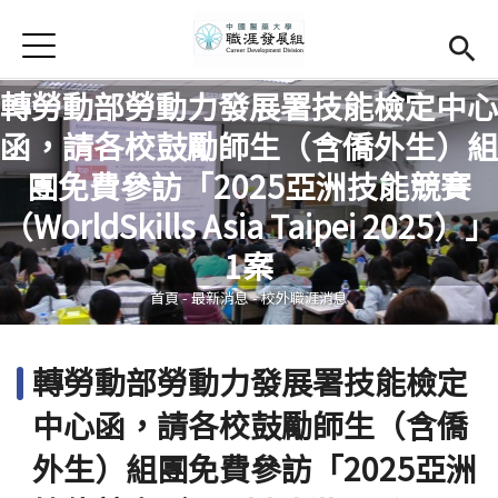
Jump to Main content
Jump to Navigation
首頁
學務處首頁
(link is external)
轉勞動部勞動力發展署技能檢定中心
Open submenu (關於我們)
關於我們
函，請各校鼓勵師生（含僑外生）組
團免費參訪「2025亞洲技能競賽
Open submenu (職涯輔導)
職涯輔導
您在這裡
（WorldSkills Asia Taipei 2025）」
Open submenu (就業調查)
就業調查
1案
活動集錦
首頁
-
最新消息
-
校外職涯消息
校友專區
(link is external)
轉勞動部勞動力發展署技能檢定
相關連結
中心函，請各校鼓勵師生（含僑
English
外生）組團免費參訪「2025亞洲