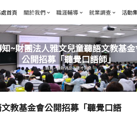
Jump to Main content
Jump to Navigation
務處首頁
關於我們
職涯輔導
就業調查
活動
轉知~財團法人雅文兒童聽語文教基金
公開招募「聽覺口語師」
您在這裡
首頁
-
最新消息
-
徵才消息
語文教基金會公開招募「聽覺口語