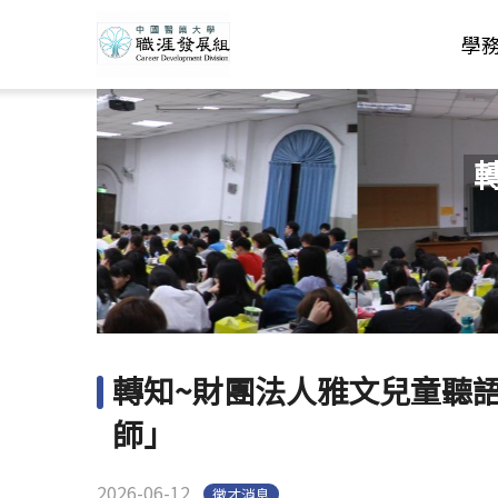
學
轉知~財團法人雅文兒童聽
師」
2026-06-12
徵才消息