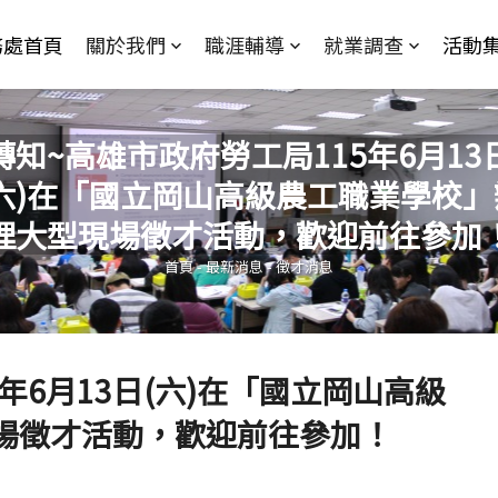
Jump to Main content
Jump to Navigation
務處首頁
關於我們
職涯輔導
就業調查
活動
轉知~高雄市政府勞工局115年6月13
(六)在「國立岡山高級農工職業學校」
您在這裡
理大型現場徵才活動，歡迎前往參加
首頁
-
最新消息
-
徵才消息
年6月13日(六)在「國立岡山高級
場徵才活動，歡迎前往參加！