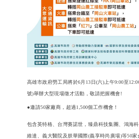
高雄市政府勞工局將於6月13日(六)上午9:00至1
號)舉辦大型現場徵才活動，敬請把握機會!
●
邀請
50
家廠商，超過
1,500
個工作機會！
包含英特格、台灣賽諾世，臻鼎科技集團、鴻海科
維達、義大醫院及朕華國際(義享時尚廣場)等50