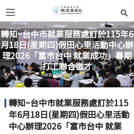
Jump to Main content
Jump to Navigation
首頁
學務處首頁
(link is external)
轉知~台中市就業服務處訂於115年6
Open submenu (關於我們)
關於我們
月18日(星期四)假田心里活動中心辦
Open submenu (職涯輔導)
職涯輔導
理2026「富市台中 就業成功」暑期
您在這裡
打工聯合徵才
Open submenu (就業調查)
就業調查
首頁
-
最新消息
-
徵才消息
活動集錦
校友專區
(link is external)
轉知~台中市就業服務處訂於115
相關連結
年6月18日(星期四)假田心里活動
English
中心辦理2026「富市台中 就業