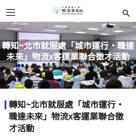
Jump to Main content
Jump to Navigation
首頁
學務處首頁
(link is external)
Open submenu (關於我們)
關於我們
轉知~北市就服處「城市運行·職達
Open submenu (職涯輔導)
職涯輔導
未來」物流x客運業聯合徵才活動
您在這裡
Open submenu (就業調查)
就業調查
首頁
-
最新消息
-
徵才消息
活動集錦
校友專區
(link is external)
轉知~北市就服處「城市運行·
相關連結
職達未來」物流x客運業聯合徵
English
才活動