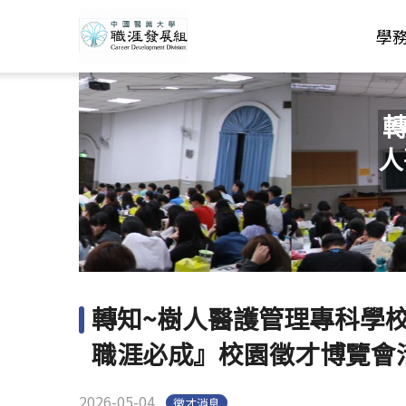
學
轉
人
轉知~樹人醫護管理專科學校
職涯必成』校園徵才博覽會
2026-05-04
徵才消息