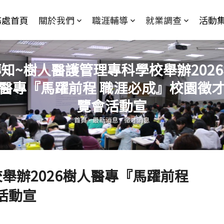
Jump to Main content
Jump to Navigation
務處首頁
關於我們
職涯輔導
就業調查
活動
知~樹人醫護管理專科學校舉辦202
醫專『馬躍前程 職涯必成』校園徵
您在這裡
覽會活動宣
首頁
-
最新消息
-
徵才消息
舉辦2026樹人醫專『馬躍前程
活動宣