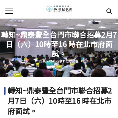
Jump to Main content
Jump to Navigation
首頁
學務處首頁
(link is external)
Open submenu (關於我們)
關於我們
轉知~鼎泰豐全台門市聯合招募2月7
日（六）10時至16 時在北市府面
Open submenu (職涯輔導)
職涯輔導
您在這裡
試。
Open submenu (就業調查)
就業調查
首頁
-
最新消息
-
徵才消息
活動集錦
校友專區
(link is external)
轉知~鼎泰豐全台門市聯合招募2
相關連結
月7日（六）10時至16 時在北市
English
府面試。