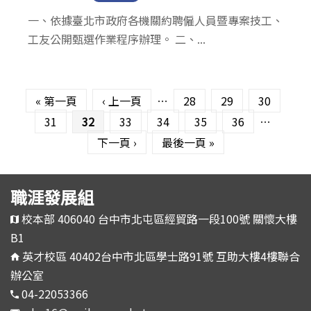
一、依據臺北市政府各機關約聘僱人員暨專案技工、
工友公開甄選作業程序辦理。 二、...
頁面
« 第一頁
‹ 上一頁
…
28
29
30
31
32
33
34
35
36
…
下一頁 ›
最後一頁 »
職涯發展組
校本部 406040 台中市北屯區經貿路一段100號 關懷大樓
B1
英才校區 40402台中市北區學士路91號 互助大樓4樓聯合
辦公室
04-22053366